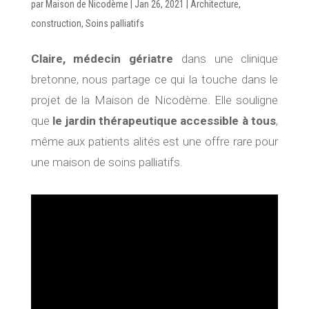
par
Maison de Nicodème
|
Jan 26, 2021
|
Architecture
,
construction
,
Soins palliatifs
Claire, médecin gériatre
dans une clinique
bretonne, nous partage ce qui la touche dans le
projet de la Maison de Nicodème. Elle souligne
que
le jardin thérapeutique accessible à tous
,
même aux patients alités est une offre rare pour
une maison de soins palliatifs.