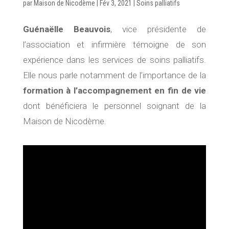
par
Maison de Nicodème
|
Fév 3, 2021
|
Soins palliatifs
Guénaëlle Beauvois
, vice présidente de
l’association et infirmière témoigne de son
expérience dans les services de soins palliatifs.
Elle nous parle notamment de l’importance de la
formation à l’accompagnement en fin de vie
dont bénéficiera le personnel soignant de la
Maison de Nicodème.